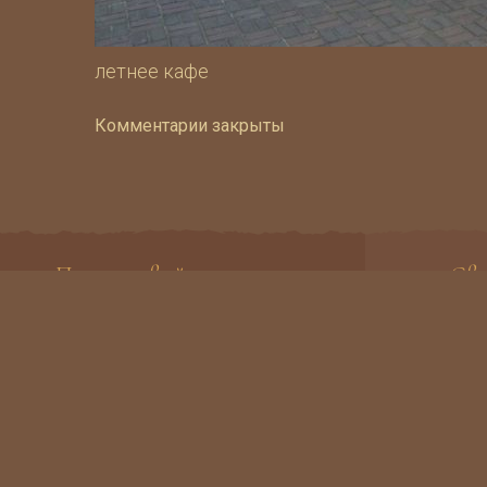
летнее кафе
Комментарии закрыты
Подписывайтесь на нас
Св
Присоединяйтесь к нам в
Выборгск
социальных сетях
+7
Пн
resta
© 2013-2026 ООО "ГОРИЗОНТ". ОГРН 1212700020114. ИНН 2724247750. Адре