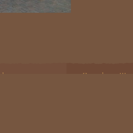
яжитесь с нами
Приложение Шан
ая ул., 57, Хабаровск
Меню ресторана в
 (4212) 25-23-25
мобильном
 - Чт, Вс: 12:00 - 00:00
Пт - Сб: 12:00 - 03:00
urant@shangrila27.ru
с 680031, Выборгская ул., д. 57А, Хабаровск г., оф. 12.
Политика конфиденц