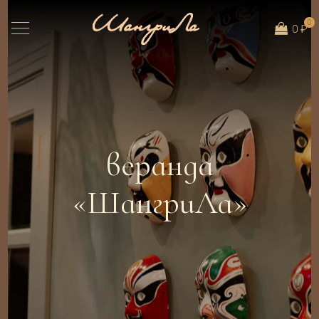
0
0 ₽
веранда
«ШангриЛа»