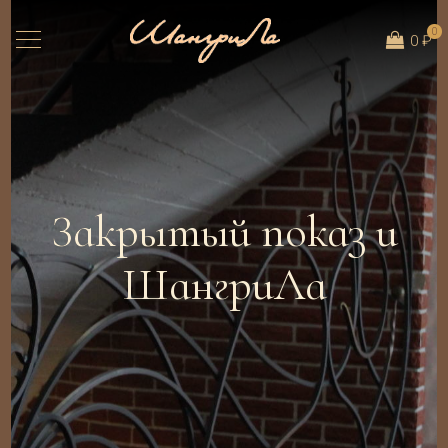
0
0 ₽
Закрытый показ и
ШангриЛа