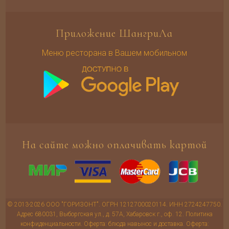
Приложение ШангриЛа
Меню ресторана в Вашем мобильном
На сайте можно оплачивать картой
© 2013-2026 ООО "ГОРИЗОНТ". ОГРН 1212700020114. ИНН 2724247750.
Адрес 680031, Выборгская ул., д. 57А, Хабаровск г., оф. 12.
Политика
конфиденциальности
.
Оферта: блюда навынос и доставка
.
Оферта: