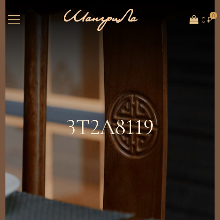
0
0 ₽
3T2A8119