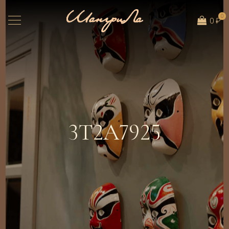
0
0 ₽
3T2A7925