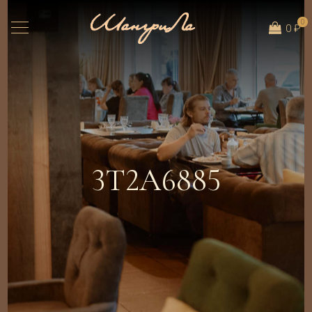
0
0 ₽
3T2A6885