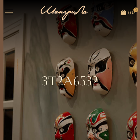
0
0 ₽
3T2A6532