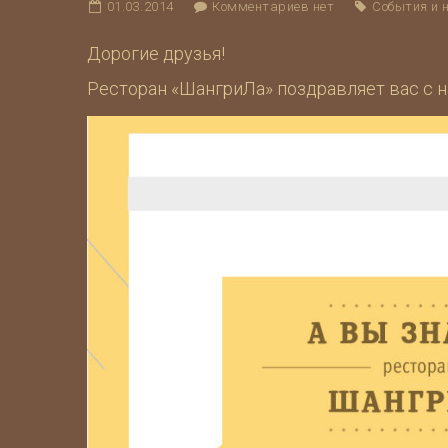
01.03.2014
Комментариев нет
События и 
Дорогие друзья!
Ресторан «ШангриЛа» поздравляет вас с н