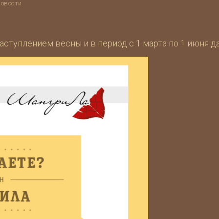
новости
аступлением весны и в период с 1 марта по 1 июня д