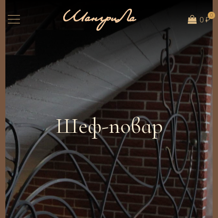
0
0 ₽
Шеф-повар