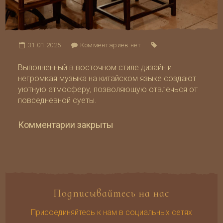
31.01.2025
Комментариев нет
Выполненный в восточном стиле дизайн и
негромкая музыка на китайском языке создают
уютную атмосферу, позволяющую отвлечься от
повседневной суеты.
Комментарии закрыты
Подписывайтесь на нас
Присоединяйтесь к нам в социальных сетях