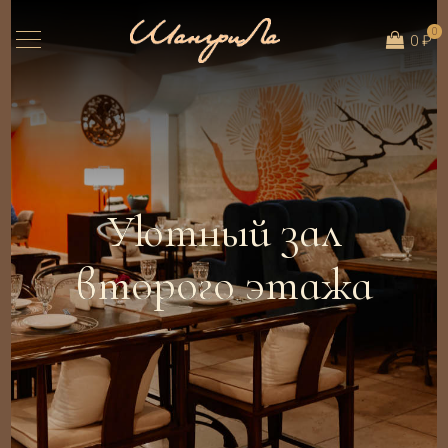
0
0 ₽
Уютный зал
второго этажа