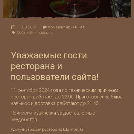
11.09.2024
Комментариев нет
События и новости
Уважаемые гости
ресторана и
пользователи сайта!
11 сентября 2024 года по техническим причинам
ресторан работает до 22:00. Приготовление блюд
навынос и доставка работают до 21:45.
Приносим извинения за доставленные
неудобства.
Администрация ресторана ШангриЛа.